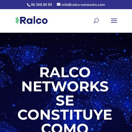
96 368 80 89
info@ralco-networks.com
RALCO
NETWORKS
SE
CONSTITUYE
COMO