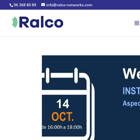
96 368 80 89
info@ralco-networks.com