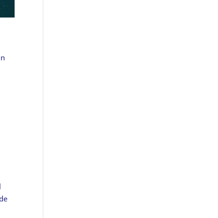
en
l
 de